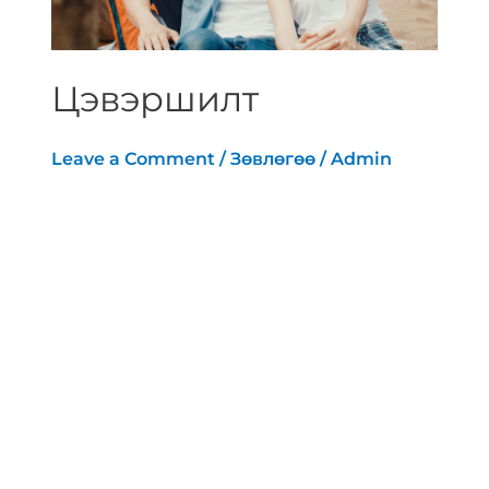
Цэвэршилт
Leave a Comment
/
Зөвлөгөө
/
Admin
[vc_row][vc_column][vc_row_inner]
[vc_column_inner width=”1/6″]
[/vc_column_inner][vc_column_inner
width=”2/3″][vc_column_text]Цэвэршилт
гэдэг нь физиологийн дагуу өндгөвчний
фолликулын идэвх алдагдсанаас биений
юм бүрмөсөн зогсож, аменорой 1 жилээс
дээш хугацаагаар илрэхийг цэвэршилт
гэнэ. Энэ нь эмэгтэй хүний биений юмны