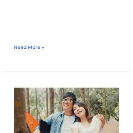
долоо хоногуудад үргэлжилж аяндаа
алга болно Жирэмсний эрт үеийн
хордлого үүсэх шалтгаан: Жирэмсний
эрт үеийн
Read More »
Цэвэршилт