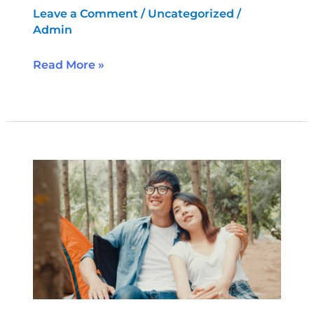
өвчин
Leave a Comment
/
Uncategorized
/
Admin
Read More »
Эрт
үеийн
хордлого