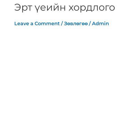
Эрт үеийн хордлого
Leave a Comment
/
Зөвлөгөө
/
Admin
[vc_row][vc_column][vc_row_inner]
[vc_column_inner width=”1/6″]
[/vc_column_inner][vc_column_inner
width=”2/3″][vc_column_text
text_larger=”no”]Тодорхойлолт: Үр
хөврөл умайд бэхлэгдэх үеэс биед
явагдаж буй өөрчлөлтийн улмаас төв
мэдрэлийн систем болон ургал
мэдрэлийн системд өөрчлөлт гарч олон
тооны эмгэг шинж илэрч буй байдлыг
жирэмсний эрт үеийн хордлого гэнэ.
Жирэмсний эрт үеийн хордлого 4-16