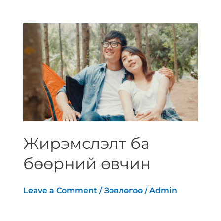
Жирэмслэлт
ба
бөөрний
өвчин
Жирэмслэлт ба
бөөрний өвчин
Leave a Comment
/
Зөвлөгөө
/
Admin
Нийт жирэмслэлтийн 8,7 хувьд