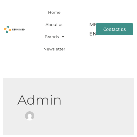
Skip
Home
to
content
MN
About us
Contact us
EN
Brands
Newsletter
Admin