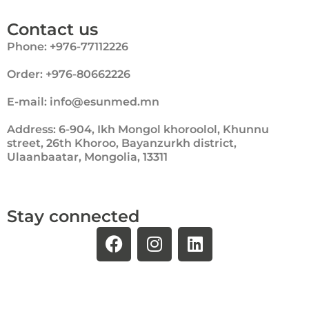
Contact us
Phone: +976-77112226
Order: +976-80662226
E-mail: info@esunmed.mn
Address: 6-904, Ikh Mongol khoroolol, Khunnu
street, 26th Khoroo, Bayanzurkh district,
Ulaanbaatar, Mongolia, 13311
Stay connected
F
I
L
a
n
i
c
s
n
e
t
k
b
a
e