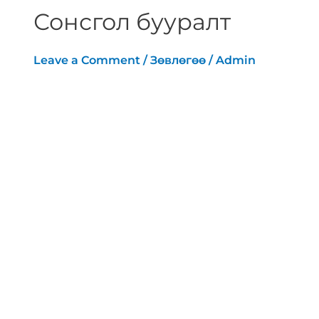
Сонсгол бууралт
Leave a Comment
/
Зөвлөгөө
/
Admin
[vc_row][vc_column][vc_row_inner]
[vc_column_inner width=”1/6″]
[/vc_column_inner][vc_column_inner
width=”2/3″][vc_column_text
text_larger=”no”]Өнөөдөр дэлхий даяар
430 сая гаруй сонсголын бэрхшээлтэй
хүн байгаагаас 34 сая нь хүүхдүүд байна.
Уг тоо 2050 он гэхэд 700 сая хүрэх
төлөвтэй байна. Сонсгол бууралт аль ч
насныханд үүсч болох бөгөөд сонсгол
бууралтанд нөлөөлөх олон хүчин зүйлс
бий. Урагт Удамшлын хүчин зүйл