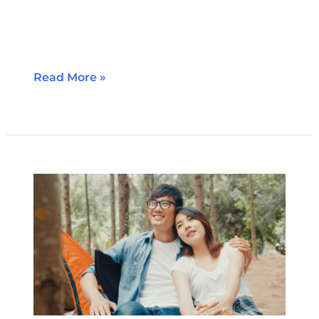
Жирэмсэн үеийн халдвар (Улаанууд,
цитомегаловирус зэрэг) Төрөх үед
Read More »
Жирэмсний
чихрийн
шижин