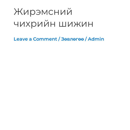
Жирэмсний
чихрийн шижин
Leave a Comment
/
Зөвлөгөө
/
Admin
[vc_row][vc_column][vc_row_inner]
[vc_column_inner width=”1/6″]
[/vc_column_inner][vc_column_inner
width=”2/3″][vc_column_text
text_larger=”no”]Нийт жирэмсэн
эхчүүдийн 2-9 хувьд тохиолдоно.
Ихэвчлэн шинж тэмдэггүй байдаг. 24-28
долоо хоногтой илрүүлэгт хамрагдана.
Шээсэнд сахар илэрсэн л бол
ачаалалтай сорил хийж оношийг