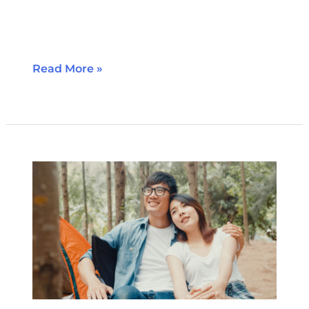
бага насны хүүхдийн хөгжлийг
сайжруулдаг.
Read More »
Сонсгол
бууралт