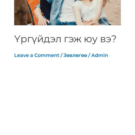
Үргүйдэл гэж юу вэ?
Leave a Comment
/
Зөвлөгөө
/
Admin
[vc_row][vc_column][vc_row_inner]
[vc_column_inner width=”1/6″]
[/vc_column_inner][vc_column_inner
width=”2/3″][vc_column_text
text_larger=”no”]Үргүйдэл гэдэг нь 1
жилийн турш ямар нэг хамгаалах арга
хэрэгсэл хэрэглэлгүй бэлгийн харьцаанд
орж байгаа боловч жирэмслэхгүй