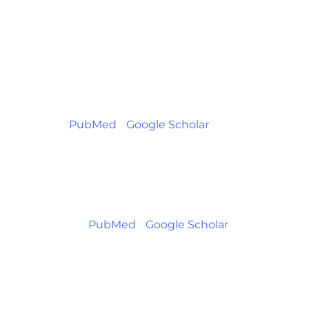
later-identified children with hearing
loss. Pediatrics. 1998;102:1161–71. This
paper shows the effect of delayed
detection and treatment for
congenital hearing loss on speech
and language development.
[
PubMed
] [
Google Scholar
]
Fortnum H, Davis A. Epidemiology of
permanent childhood hearing
impairment in Trent Region, 1985–
1993. Br J Audiol. 1997;31:409–
46. [
PubMed
] [
Google Scholar
]
Year 2007 position statement:
Principles and guidelines for early
hearing detection and intervention
programs. Pediatrics. 2007;120:898–