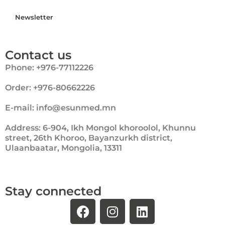
Newsletter
Contact us
Phone: +976-77112226
Order: +976-80662226
E-mail: info@esunmed.mn
Address: 6-904, Ikh Mongol khoroolol, Khunnu
street, 26th Khoroo, Bayanzurkh district,
Ulaanbaatar, Mongolia, 13311
Stay connected
F
I
L
a
n
i