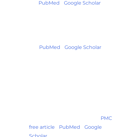
28. [
PubMed
] [
Google Scholar
]
Morton CC, Nance WE. Newborn
hearing screening–a silent
revolution. N Engl J
Med. 2006;354:2151–
64. [
PubMed
] [
Google Scholar
]
Fortnum HM, Summerfield AQ,
Marshall DH, Davis AC, Bamford JM.
Prevalence of permanent childhood
hearing impairment in the United
Kingdom and implications for
universal neonatal hearing screening:
questionnaire based ascertainment
study. BMJ. 2001;323:536–40. [
PMC
free article
] [
PubMed
] [
Google
Scholar
]