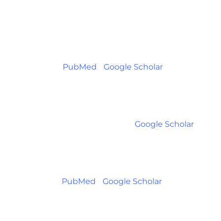
neuropathy: a biologically
inappropriate label unless acoustic
nerve involvement is documented. J
Am Acad Audiol. 2006;17:147–
50. [
PubMed
] [
Google Scholar
]
Cone-Wesson B, R G. Auditory
neuropathy: a brief review. Curr Opin
Otolaryngol Head Neck
Surg. 2000;8:421–425. [
Google Scholar
]
Starr A, Picton TW, Sininger Y, Hood LJ,
Berlin CI. Auditory
neuropathy. Brain. 1996;119(Pt 3):741–
53. [
PubMed
] [
Google Scholar
]
Yoshinaga-Itano C, Sedey AL, Coulter
DK, Mehl AL. Language of early- and