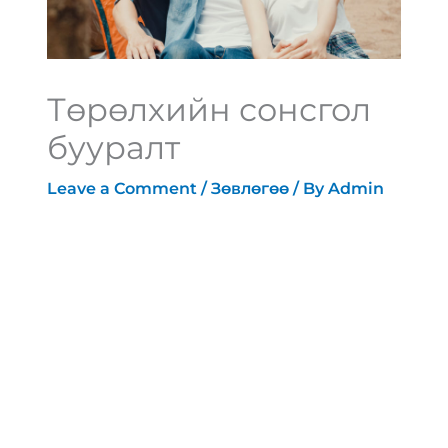
Төрөлхийн сонсгол
бууралт
Leave a Comment
/
Зөвлөгөө
/ By
Admin
[vc_row][vc_column][vc_row_inner]
[vc_column_inner width=”1/6″]
[/vc_column_inner][vc_column_inner
width=”2/3″][vc_column_text
text_larger=”no”]
Төрөлхийн сонсгол
бууралт нь дууны механик энергийг
мэдрэлийн импульс болгох үйл
ажиллагаа алдагдсаныг хэлэх бөгөөд