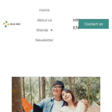
Skip
Home
to
content
MN
About us
Contact us
EN
Brands
Newsletter