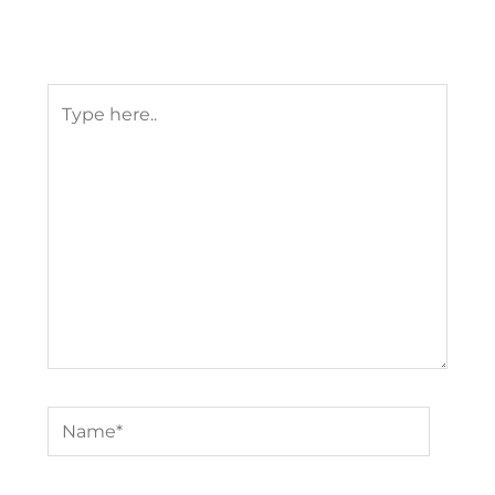
Your email address will not be published.
Required fields are marked
*
Type
here..
Name*